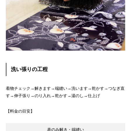
洗い張りの工程
着物チェック→解きます→端縫い→洗います→乾かす→つなぎ直
す→伸子張り→のり入れ→乾かす→湯のし→仕上げ
【料金の目安】
表のみ解き・端縫い